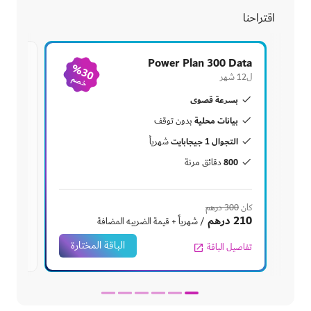
اقتراحنا
 Data
Power Plan 300 Data
%30
ل12 شهر
ل12 شهر
خصم
بسرعة قصوى
بس
بيانات محلية
بيا
بدون توقف
التجوال 1 جيجابايت
التجوال
شهرياً
00
800
دقائق مرنة
كان
300 درهم
كان
500 در
210 درهم
300 درهم
/ شهرياً + قيمة الضريبه المضافة
الباقة المختارة
تفاصيل الباقة
تفاصيل 