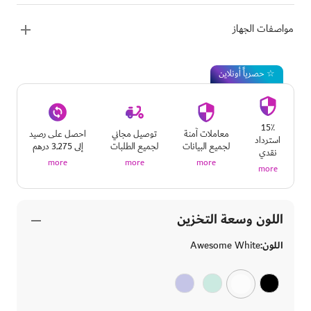
مواصفات الجهاز
☆ حصرياً أونلاين
15٪
معاملات آمنة
توصيل مجاني
احصل على رصيد
استرداد
لجميع البيانات
لجميع الطلبات
إلى 3,275 درهم
نقدي
more
more
more
more
اللون وسعة التخزين
اللون:
Awesome White