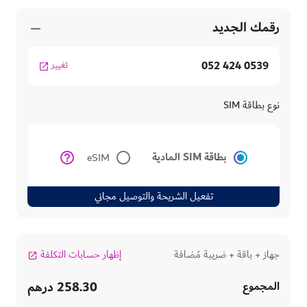
رقمك الجديد
052 424 0539
تغيير
نوع بطاقة SIM
بطاقة SIM المادية
eSIM
تفعيل الشريحة والتوصيل مجاني
جهاز + باقة + ضريبة مُضافة
إظهار حسابات التكلفة
258.30 درهم
المجموع