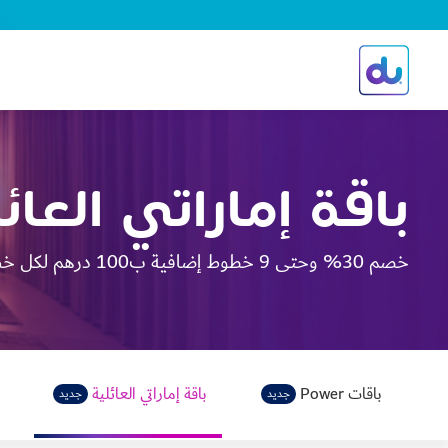
shop.du.a
باقة إماراتي العائل
خصم 30% وحتى 9 خطوط إضافية ب100 درهم لكل خط
باقات Power
باقة إماراتي العائلية
جديد
جديد