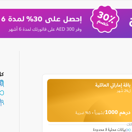
كل 
باقة إماراتي العائلية
ل24 شهر
درهم 1000
/شهرياً + 5% ضريبة
انات
بيانات محلية لا محدودة