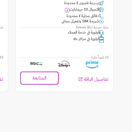
بسرعة قصوى لا محدودة
التجوال 10 جيجابايت
دقائق محلية لا محدودة
شريحة SIM وتفعيل مجاني
مزايا حصرية لباقة Emirati
مزاي
أولوية في خدمة العملاء
أولوية في مراكز du
12 شهراً علينا
12 شهراً علين
المتابعة
تفاصيل الباقة
تف